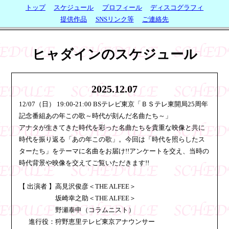
トップ
スケジュール
プロフィール
ディスコグラフィ
提供作品
SNSリンク等
ご連絡先
ヒャダインのスケジュール
2025.12.07
12/07（日） 19:00-21:00 BSテレビ東京「ＢＳテレ東開局25周年
記念番組あの年この歌～時代が刻んだ名曲たち～」
アナタが生きてきた時代を彩った名曲たちを貴重な映像と共に
時代を振り返る「あの年この歌」。今回は「時代を照らしたス
ターたち」をテーマに名曲をお届け!!アンケートを交え、当時の
時代背景や映像を交えてご覧いただきます!!
【 出演者 】高見沢俊彦＜THE ALFEE＞
坂崎幸之助＜THE ALFEE＞
野瀬泰申（コラムニスト）
進行役：狩野恵里テレビ東京アナウンサー