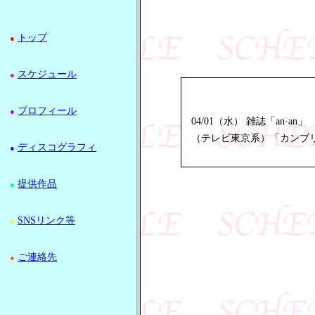
トップ
●
スケジュール
●
プロフィール
●
04/01（水） 雑誌「an·an」
（テレビ東京系）「カンブ
ディスコグラフィ
●
提供作品
●
SNSリンク等
●
ご連絡先
●